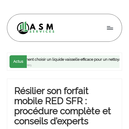
Skip
to
content
A
s
m
omment choisir un liquide vaisselle efficace pour un nettoyage optimal de vo
Actus
4 mai 2025
s
e
rv
Résilier son forfait
ic
mobile RED SFR :
e
procédure complète et
s
conseils d’experts