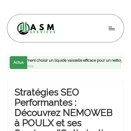
Skip
to
content
A
s
m
Comment choisir un liquide vaisselle efficace pour un nettoyage optimal de v
Actus
24 mai 2025
s
e
rv
Stratégies SEO
ic
Performantes :
e
Découvrez NEMOWEB
s
à POULX et ses