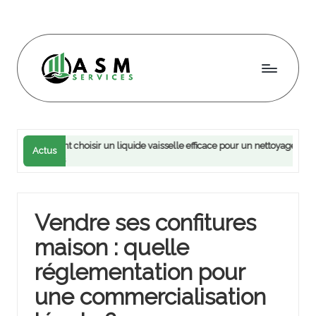
Skip
to
content
A
s
m
ent choisir un liquide vaisselle efficace pour un nettoyage optimal de votre
Actus
i 2025
s
e
rv
Vendre ses confitures
ic
maison : quelle
e
réglementation pour
s
une commercialisation